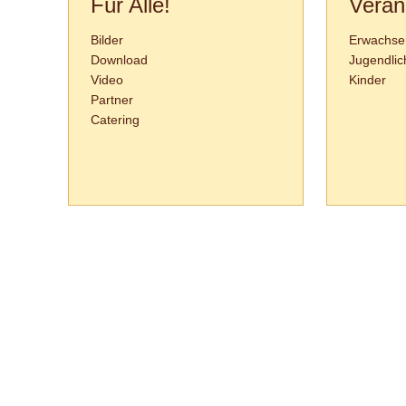
Für Alle!
Veran
Bilder
Erwachse
Download
Jugendlic
Video
Kinder
Partner
Catering
Tanzschule Rank :: Planckstr. 19 :: 71665 Vaihingen/Enz :: Tel.
0
70
42
-
1
31
33 :