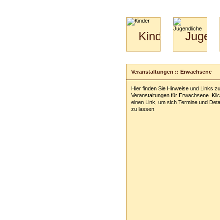
Kinder
Jugend
Mini-
Paartanz
Kids
&
Veranstaltungen :: Erwachsene
Kiga-
Kids
Hier finden Sie Hinweise und Links z
3-
Veranstaltungen für Erwachsene. Klic
6
einen Link, um sich Termine und Deta
zu lassen.