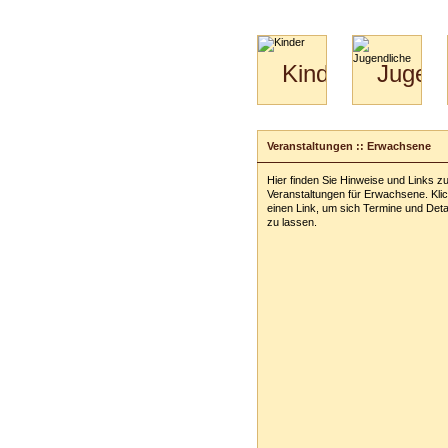
Kinder
Jugend
Mini-
Paartanz
Kids
&
Veranstaltungen :: Erwachsene
Kiga-
Kids
Hier finden Sie Hinweise und Links z
3-
Veranstaltungen für Erwachsene. Klic
6
einen Link, um sich Termine und Deta
zu lassen.