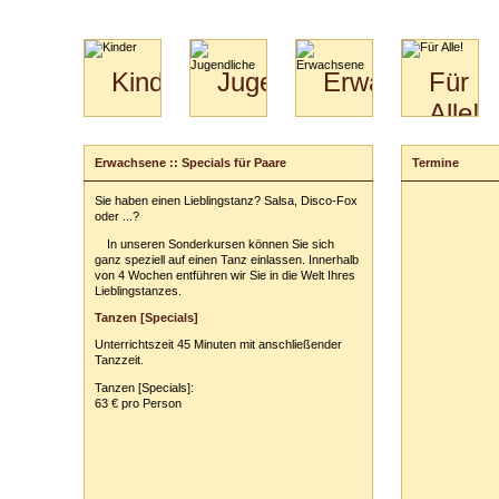
Kinder
Jugendliche
Erwachsene
Für
Alle!
Mini-
Paartanz
Paare
Kids
Specials
Bilder
&
Erwachsene :: Specials für Paare
Termine
Anmeldung
für
Kiga-
Download
Paare
Kids
Sie haben einen Lieblingstanz? Salsa, Disco-Fox
Ihr Kurs:
Video
Hochzeitstanzkurs
3-
oder ...?
Partner
6
In unseren Sonderkursen können Sie sich
Catering
ganz speziell auf einen Tanz einlassen. Innerhalb
Ihr Tarif:
von 4 Wochen entführen wir Sie in die Welt Ihres
Lieblingstanzes.
Ihre persönli
Tanzen [Specials]
Vor- und Zu
Unterrichtszeit 45 Minuten mit anschließender
Anschrift:
Tanzzeit.
PLZ
/
Ort:
Tanzen [Specials]:
63 € pro Person
Telefon:
z. B
E-Mail-Adres
Ihr(e) Tanzpart