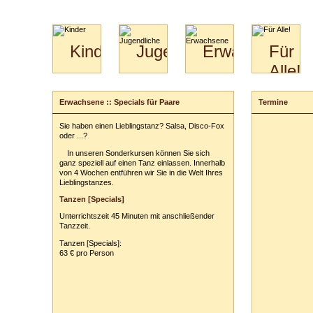
Kinder
Jugendliche
Erwachsene
Für
Alle!
Mini-
Paartanz
Paare
Kids
Specials
Bilder
&
Erwachsene :: Specials für Paare
Termine
Anmeldung
für
Kiga-
Download
Paare
Kids
Sie haben einen Lieblingstanz? Salsa, Disco-Fox
Ihr Kurs:
Video
Hochzeitstanzkurs
3-
oder ...?
Partner
6
In unseren Sonderkursen können Sie sich
Catering
ganz speziell auf einen Tanz einlassen. Innerhalb
Ihr Tarif:
von 4 Wochen entführen wir Sie in die Welt Ihres
Lieblingstanzes.
Ihre persönli
Tanzen [Specials]
Vor- und Zu
Unterrichtszeit 45 Minuten mit anschließender
Anschrift:
Tanzzeit.
PLZ
/
Ort:
Tanzen [Specials]:
63 € pro Person
Telefon:
z. B
E-Mail-Adres
Ihr(e) Tanzpart