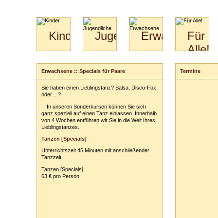
Kinder
Jugendliche
Erwachsene
Für
Alle!
Mini-
Paartanz
Paare
Kids
Specials
Bilder
&
Erwachsene :: Specials für Paare
Termine
Anmeldung
für
Kiga-
Download
Paare
Kids
Sie haben einen Lieblingstanz? Salsa, Disco-Fox
Ihr Kurs:
Video
Hochzeitstanzkurs
3-
oder ...?
Partner
6
In unseren Sonderkursen können Sie sich
Catering
ganz speziell auf einen Tanz einlassen. Innerhalb
Ihr Tarif:
von 4 Wochen entführen wir Sie in die Welt Ihres
Lieblingstanzes.
Ihre persönli
Tanzen [Specials]
Vor- und Zu
Unterrichtszeit 45 Minuten mit anschließender
Anschrift:
Tanzzeit.
PLZ
/
Ort:
Tanzen [Specials]:
63 € pro Person
Telefon:
z. B
E-Mail-Adres
Ihr(e) Tanzpart