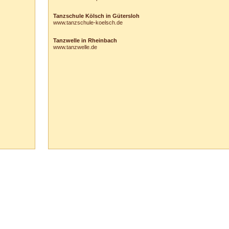
Tanzschule Kölsch in Gütersloh
www.tanzschule-koelsch.de
Tanzwelle in Rheinbach
www.tanzwelle.de
65 Vaihingen/Enz :: Tel.
0
70
42
-
1
31
33 ::
info@tanzschule-rank.de
::
Impressum & Datenschutz