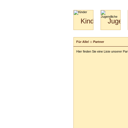
Kinder
Jugend
Mini-
Paartanz
Kids
&
Für Alle! :: Partner
Kiga-
Kids
Hier finden Sie eine Liste unserer Par
3-
6