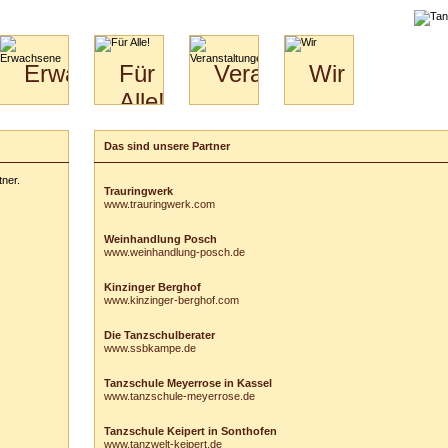
liche
Erwachsene
Für
Veranstaltungen
Wir
Alle!
Paare
Erwachsene
Wir
&
Specials
Jugendliche
Bilder
Unsere
Das sind unsere Partner
für
Kinder
Philosophie
Download
Paare
tner.
Kontakt
Video
Hochzeitstanzkurs
Trauringwerk
www.trauringwerk.com
Partner
Catering
Weinhandlung Posch
www.weinhandlung-posch.de
Kinzinger Berghof
www.kinzinger-berghof.com
Die Tanzschulberater
www.ssbkampe.de
Tanzschule Meyerrose in Kassel
www.tanzschule-meyerrose.de
Tanzschule Keipert in Sonthofen
www.tanzwelt-keipert.de