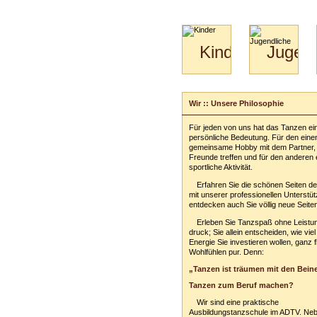
Kinder
Jugend
Mini-
Paartanz
Kids
&
Wir :: Unsere Philosophie
Kiga-
Kids
Für jeden von uns hat das Tanzen ei
3-
persönliche Bedeutung. Für den einen
6
gemeinsame Hobby mit dem Partner,
Freunde treffen und für den anderen 
sportliche Aktivität.
Erfahren Sie die schönen Seiten d
mit unserer professionellen Unterstü
entdecken auch Sie völlig neue Seiten
Erleben Sie Tanzspaß ohne Leistu
druck; Sie allein entscheiden, wie viel
Energie Sie investieren wollen, ganz fl
Wohlfühlen pur. Denn:
„Tanzen ist träumen mit den Bein
Tanzen zum Beruf machen?
Wir sind eine praktische
Ausbildungstanzschule im ADTV. Neb