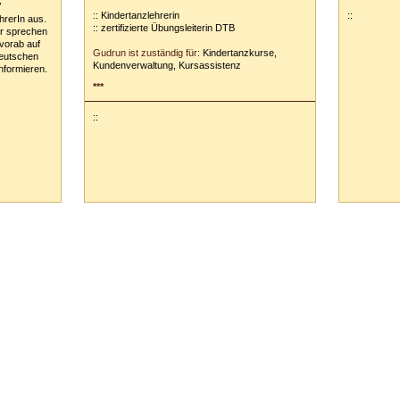
V
:: Kindertanzlehrerin
::
hrerIn aus.
:: zertifizierte Übungsleiterin DTB
er sprechen
vorab auf
Gudrun ist zuständig für:
Kindertanzkurse,
Deutschen
Kundenverwaltung, Kursassistenz
nformieren.
***
::
65 Vaihingen/Enz :: Tel.
0
70
42
-
1
31
33 ::
info@tanzschule-rank.de
::
Impressum & Datenschutz