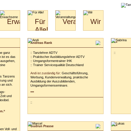
liche
Erwachsene
Für
Veranstaltungen
Wir
Alle!
Paare
Erwachsene
Wir
&
Specials
Jugendliche
Bilder
Unsere
Andreas Rank
***
für
Kinder
Philosophie
Download
Paare
ne ganz
:: Tanzlehrer ADTV
Kontakt
::
Video
Hochzeitstanzkurs
 ist es das
:: Praktischer Ausbildungslehrer ADTV
Partner
 ausgehen,
:: Umgangsformentrainer IHK
eine
:: Trainer Servicequalität Deutschland
Catering
Andi ist zuständig für:
Geschäftsführung,
es Tanzens
Werbung, Kundenverwaltung, praktische
tzung und
Ausbildung der Auszubildenden,
 an sich.
Umgangsformenseminare.
ngs-
***
 Zeit und
exibel.
::
en.“
Gudrun Prasse
***
en Voll- und