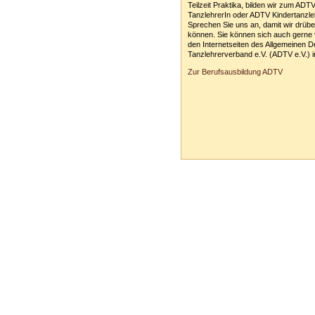
Teilzeit Praktika, bilden wir zum ADT
TanzlehrerIn oder ADTV Kindertanzle
Sprechen Sie uns an, damit wir drüb
können. Sie können sich auch gerne 
den Internetseiten des Allgemeinen 
Tanzlehrerverband e.V. (ADTV e.V.) i
Zur Berufsausbildung ADTV
Tanzschule Rank :: Planckstr. 19 :: 716