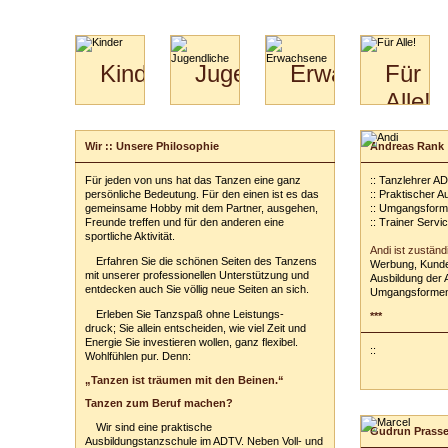
Kinder
Jugendliche
Erwachsene
Für
Alle!
Mini-
Paartanz
Paare
Kids
Specials
Bilder
&
Wir :: Unsere Philosophie
Andreas Rank
für
Kiga-
Download
Paare
Kids
Für jeden von uns hat das Tanzen eine ganz
:: Tanzlehrer A
Video
Hochzeitstanzkurs
3-
persönliche Bedeutung. Für den einen ist es das
:: Praktischer 
Partner
6
gemeinsame Hobby mit dem Partner, ausgehen,
:: Umgangsform
Freunde treffen und für den anderen eine
:: Trainer Servi
Catering
sportliche Aktivität.
Andi ist zuständ
Erfahren Sie die schönen Seiten des Tanzens
Werbung, Kunde
mit unserer professionellen Unterstützung und
Ausbildung der 
entdecken auch Sie völlig neue Seiten an sich.
Umgangsformen
Erleben Sie Tanzspaß ohne Leistungs-
***
druck; Sie allein entscheiden, wie viel Zeit und
Energie Sie investieren wollen, ganz flexibel.
::
Wohlfühlen pur. Denn:
„Tanzen ist träumen mit den Beinen.“
Tanzen zum Beruf machen?
Wir sind eine praktische
Gudrun Prass
Ausbildungstanzschule im ADTV. Neben Voll- und