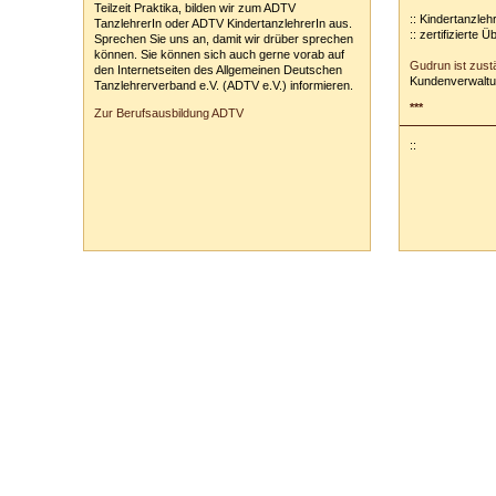
Teilzeit Praktika, bilden wir zum ADTV
:: Kindertanzleh
TanzlehrerIn oder ADTV KindertanzlehrerIn aus.
:: zertifizierte 
Sprechen Sie uns an, damit wir drüber sprechen
können. Sie können sich auch gerne vorab auf
Gudrun ist zust
den Internetseiten des Allgemeinen Deutschen
Kundenverwaltu
Tanzlehrerverband e.V. (ADTV e.V.) informieren.
***
Zur Berufsausbildung ADTV
::
Tanzschule Rank :: Planckstr. 19 :: 71665 Vaihingen/Enz :: Tel.
0
70
42
-
1
31
33 :