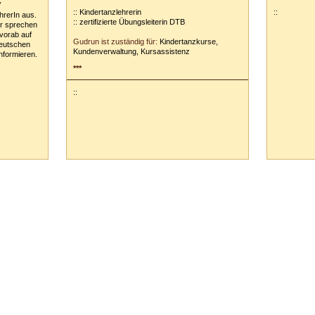
V
:: Kindertanzlehrerin
::
hrerIn aus.
:: zertifizierte Übungsleiterin DTB
er sprechen
vorab auf
Gudrun ist zuständig für:
Kindertanzkurse,
Deutschen
Kundenverwaltung, Kursassistenz
nformieren.
***
::
65 Vaihingen/Enz :: Tel.
0
70
42
-
1
31
33 ::
info@tanzschule-rank.de
::
Impressum & Datenschutz