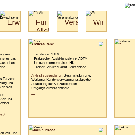
liche
Erwachsene
Für
Veranstaltungen
Wir
Alle!
Paare
Erwachsene
Wir
&
Specials
Jugendliche
Bilder
Unsere
Andreas Rank
***
für
Kinder
Philosophie
Download
Paare
ne ganz
:: Tanzlehrer ADTV
Kontakt
::
Video
Hochzeitstanzkurs
 ist es das
:: Praktischer Ausbildungslehrer ADTV
Partner
 ausgehen,
:: Umgangsformentrainer IHK
eine
:: Trainer Servicequalität Deutschland
Catering
Andi ist zuständig für:
Geschäftsführung,
es Tanzens
Werbung, Kundenverwaltung, praktische
tzung und
Ausbildung der Auszubildenden,
 an sich.
Umgangsformenseminare.
ngs-
***
 Zeit und
exibel.
::
en.“
Gudrun Prasse
***
en Voll- und