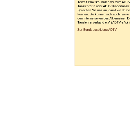
Teilzeit Praktika, bilden wir zum ADT
TanzlehrerIn oder ADTV Kindertanzle
Sprechen Sie uns an, damit wir drüb
können. Sie können sich auch gerne 
den Internetseiten des Allgemeinen 
Tanzlehrerverband e.V. (ADTV e.V.) i
Zur Berufsausbildung ADTV
Tanzschule Rank :: Planckstr. 19 :: 716