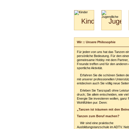
Kinder
Jugend
Mini-
Paartanz
Kids
&
Wir :: Unsere Philosophie
Kiga-
Kids
Für jeden von uns hat das Tanzen ei
3-
persönliche Bedeutung. Für den einen
6
gemeinsame Hobby mit dem Partner,
Freunde treffen und für den anderen 
sportliche Aktivität.
Erfahren Sie die schönen Seiten d
mit unserer professionellen Unterstü
entdecken auch Sie völlig neue Seiten
Erleben Sie Tanzspaß ohne Leistu
druck; Sie allein entscheiden, wie viel
Energie Sie investieren wollen, ganz fl
Wohlfühlen pur. Denn:
„Tanzen ist träumen mit den Bein
Tanzen zum Beruf machen?
Wir sind eine praktische
Ausbildungstanzschule im ADTV. Neb