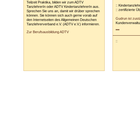
Teilzeit Praktika, bilden wir zum ADTV
:: Kindertanzleh
TanzlehrerIn oder ADTV KindertanzlehrerIn aus.
:: zertifizierte 
Sprechen Sie uns an, damit wir drüber sprechen
können. Sie können sich auch gerne vorab auf
Gudrun ist zust
den Internetseiten des Allgemeinen Deutschen
Kundenverwaltu
Tanzlehrerverband e.V. (ADTV e.V.) informieren.
***
Zur Berufsausbildung ADTV
::
Tanzschule Rank :: Planckstr. 19 :: 71665 Vaihingen/Enz :: Tel.
0
70
42
-
1
31
33 :