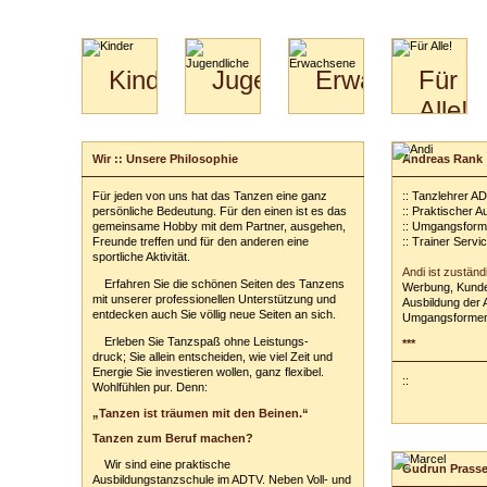
Kinder
Jugendliche
Erwachsene
Für
Alle!
Mini-
Paartanz
Paare
Kids
Specials
Bilder
&
Wir :: Unsere Philosophie
Andreas Rank
für
Kiga-
Download
Paare
Kids
Für jeden von uns hat das Tanzen eine ganz
:: Tanzlehrer A
Video
Hochzeitstanzkurs
3-
persönliche Bedeutung. Für den einen ist es das
:: Praktischer 
Partner
6
gemeinsame Hobby mit dem Partner, ausgehen,
:: Umgangsform
Freunde treffen und für den anderen eine
:: Trainer Servi
Catering
sportliche Aktivität.
Andi ist zuständ
Erfahren Sie die schönen Seiten des Tanzens
Werbung, Kunde
mit unserer professionellen Unterstützung und
Ausbildung der 
entdecken auch Sie völlig neue Seiten an sich.
Umgangsformen
Erleben Sie Tanzspaß ohne Leistungs-
***
druck; Sie allein entscheiden, wie viel Zeit und
Energie Sie investieren wollen, ganz flexibel.
::
Wohlfühlen pur. Denn:
„Tanzen ist träumen mit den Beinen.“
Tanzen zum Beruf machen?
Wir sind eine praktische
Gudrun Prass
Ausbildungstanzschule im ADTV. Neben Voll- und