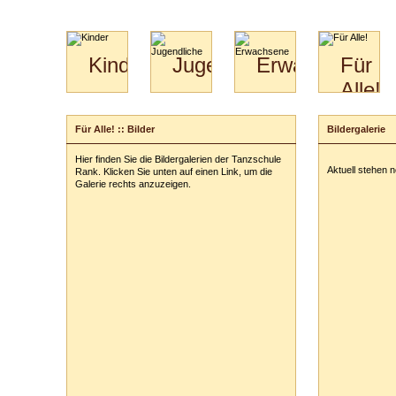
Kinder
Jugendliche
Erwachsene
Für
Alle!
Mini-
Paartanz
Paare
Kids
Specials
Bilder
&
Für Alle! :: Bilder
Bildergalerie
für
Kiga-
Download
Paare
Kids
Hier finden Sie die Bildergalerien der Tanzschule
Video
Hochzeitstanzkurs
3-
Aktuell stehen 
Rank. Klicken Sie unten auf einen Link, um die
Partner
6
Galerie rechts anzuzeigen.
Catering