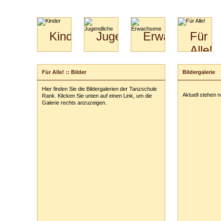
Kinder
Jugendliche
Erwachsene
Für
Alle!
Mini-
Paartanz
Paare
Kids
Specials
Bilder
&
Für Alle! :: Bilder
Bildergalerie
für
Kiga-
Download
Paare
Kids
Hier finden Sie die Bildergalerien der Tanzschule
Video
Hochzeitstanzkurs
3-
Aktuell stehen 
Rank. Klicken Sie unten auf einen Link, um die
Partner
6
Galerie rechts anzuzeigen.
Catering