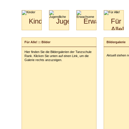
Kinder
Jugendliche
Erwachsene
Für
Alle!
Mini-
Paartanz
Paare
Kids
Specials
Bilder
&
Für Alle! :: Bilder
Bildergalerie
für
Kiga-
Download
Paare
Kids
Hier finden Sie die Bildergalerien der Tanzschule
Video
Hochzeitstanzkurs
3-
Aktuell stehen 
Rank. Klicken Sie unten auf einen Link, um die
Partner
6
Galerie rechts anzuzeigen.
Catering