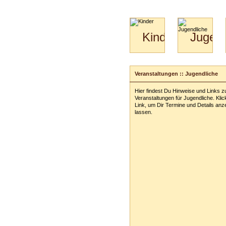
Kinder
Jugend
Mini-
Paartanz
Kids
&
Veranstaltungen :: Jugendliche
Kiga-
Kids
Hier findest Du Hinweise und Links z
3-
Veranstaltungen für Jugendliche. Klic
6
Link, um Dir Termine und Details anz
lassen.