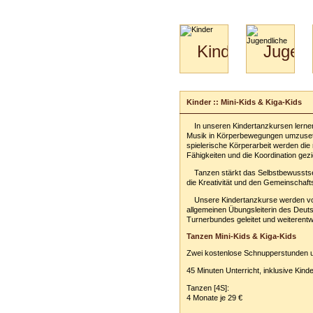
Kinder
Jugend
Mini-
Paartanz
Kids
&
Kinder :: Mini-Kids & Kiga-Kids
Kiga-
Kids
In unseren Kindertanzkursen lernen
3-
Musik in Körperbewegungen umzuse
6
spielerische Körperarbeit werden die
Fähigkeiten und die Koordination gezie
Tanzen stärkt das Selbstbewusstsei
die Kreativität und den Gemeinschaft
Unsere Kindertanzkurse werden vo
allgemeinen Übungsleiterin des Deut
Turnerbundes geleitet und weiterentwi
Tanzen Mini-Kids & Kiga-Kids
Zwei kostenlose Schnupperstunden u
45 Minuten Unterricht, inklusive Kind
Tanzen [4S]:
4 Monate je 29 €