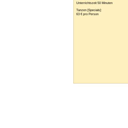
Unterrichtszeit 50 Minuten
Tanzen [Specials]:
63 € pro Person
Tanzschule Rank :: Planckstr. 19 :: 716