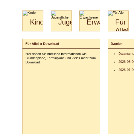
Kinder
Jugendliche
Erwachsene
Für
Alle!
Mini-
Paartanz
Paare
Kids
Specials
Bilder
&
Für Alle! :: Download
Dateien
für
Kiga-
Download
Paare
Kids
Datenschu
Hier finden Sie nützliche Informationen wie
Video
Hochzeitstanzkurs
3-
Stundenpläne, Terminpläne und vieles mehr zum
Partner
6
2026-08-0
Download.
Catering
2026-07-00