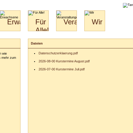
liche
Erwachsene
Für
Veranstaltungen
Wir
Alle!
Paare
Erwachsene
Wir
&
Specials
Jugendliche
Bilder
Unsere
Dateien
für
Kinder
Philosophie
Download
Paare
Datenschutzerklaerung.pdf
n wie
Kontakt
Video
Hochzeitstanzkurs
es mehr zum
Partner
2026-08-00 Kurstermine August.pdf
Catering
2026-07-00 Kurstermine Juli.pdf