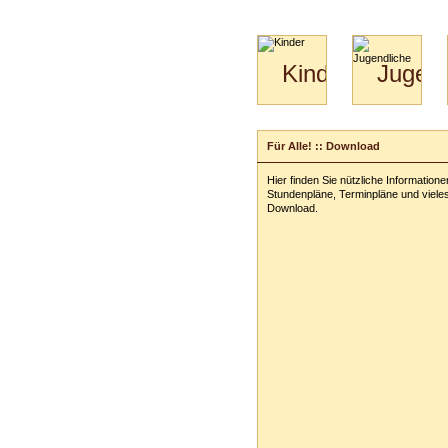
Kinder
Jugend
Mini-
Paartanz
Kids
&
Für Alle! :: Download
Kiga-
Kids
Hier finden Sie nützliche Informatione
3-
Stundenpläne, Terminpläne und viel
6
Download.