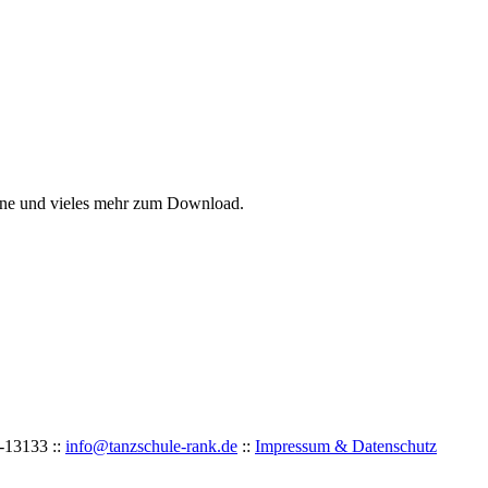
läne und vieles mehr zum Download.
-
1
31
33 ::
info@tanzschule-rank.de
::
Impressum & Datenschutz