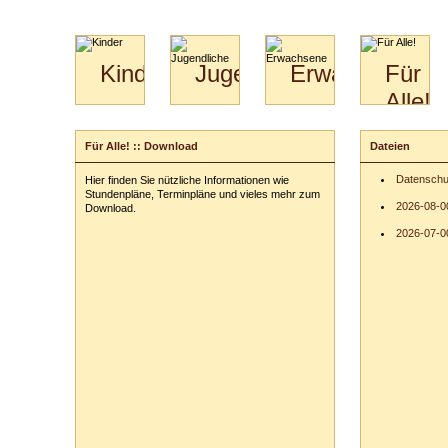
Kinder
Jugendliche
Erwachsene
Für
Alle!
Mini-
Paartanz
Paare
Kids
Specials
Bilder
&
Für Alle! :: Download
Dateien
für
Kiga-
Download
Paare
Kids
Datenschu
Hier finden Sie nützliche Informationen wie
Video
Hochzeitstanzkurs
3-
Stundenpläne, Terminpläne und vieles mehr zum
Partner
6
2026-08-0
Download.
Catering
2026-07-00