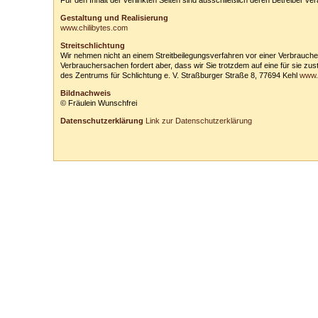
Für den Inhalt der verlinkten Seiten sind ausschließlich deren Betreiber ver
Gestaltung und Realisierung
www.chilibytes.com
Streitschlichtung
Wir nehmen nicht an einem Streitbeilegungsverfahren vor einer Verbrauchersc
Verbrauchersachen fordert aber, dass wir Sie trotzdem auf eine für sie zu
des Zentrums für Schlichtung e. V. Straßburger Straße 8, 77694 Kehl
www.v
Bildnachweis
© Fräulein Wunschfrei
Datenschutzerklärung
Link zur Datenschutzerklärung
Tanzschule Rank :: Planckstr. 19 :: 71665 Vaihingen/Enz :: Tel.
0
70
42
-
1
31
33 :