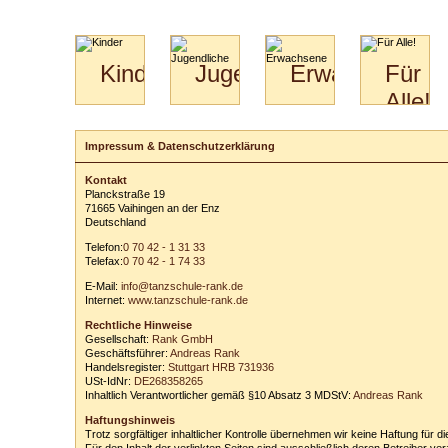
Kinder
Jugendliche
Erwachsene
Für
Alle!
Mini-
Paartanz
Paare
Kids
Specials
Bilder
&
Impressum & Datenschutzerklärung
für
Kiga-
Download
Paare
Kids
Kontakt
Video
Hochzeitstanzkurs
3-
Planckstraße 19
Partner
6
71665 Vaihingen an der Enz
Deutschland
Catering
Telefon:
0
70
42
-
1
31
33
Telefax:
0
70
42
-
1
74
33
E-Mail:
info@tanzschule-rank.de
Internet:
www.tanzschule-rank.de
Rechtliche Hinweise
Gesellschaft:
Rank GmbH
Geschäftsführer:
Andreas Rank
Handelsregister:
Stuttgart HRB 731936
USt-IdNr:
DE268358265
Inhaltlich Verantwortlicher gemäß §10 Absatz 3 MDStV:
Andreas Rank
Haftungshinweis
Trotz sorgfältiger inhaltlicher Kontrolle übernehmen wir keine Haftung für di