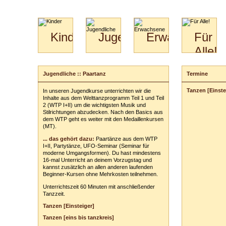
Kinder
Jugendliche
Erwachsene
Für
Alle!
Mini-
Paartanz
Paare
Kids
Specials
Bilder
&
Jugendliche :: Paartanz
Termine
Anmeldung
für
Kiga-
Download
Paare
Kids
Tanzen [Einste
In unseren Jugendkurse unterrichten wir die
Dein Kurs:
Video
Hochzeitstanzkurs
3-
Inhalte aus dem Welttanzprogramm Teil 1 und Teil
Partner
6
2 (WTP I+II) um die wichtigsten Musik und
Stilrichtungen abzudecken. Nach den Basics aus
Catering
Dein Tarif:
dem WTP geht es weiter mit den Medaillenkursen
(MT).
Deine persönl
... das gehört dazu:
Paartänze aus dem WTP
Vor- und Zu
I+II, Partytänze, UFO-Seminar (Seminar für
moderne Umgangsformen). Du hast mindestens
Anschrift:
16-mal Unterricht an deinem Vorzugstag und
kannst zusätzlich an allen anderen laufenden
PLZ
/
Ort:
Beginner-Kursen ohne Mehrkosten teilnehmen.
Unterrichtszeit 60 Minuten mit anschließender
Telefon:
z. B
Tanzzeit.
E-Mail-Adres
Tanzen [Einsteiger]
Tanzen [eins bis tanzkreis]
Dein(e) Tanzpar