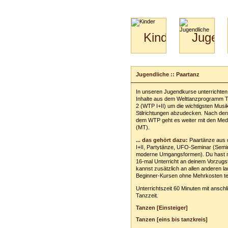
Kinder
Jugend
Mini-
Paartanz
Kids
&
Jugendliche :: Paartanz
Kiga-
Kids
In unseren Jugendkurse unterrichten 
3-
Inhalte aus dem Welttanzprogramm Tei
6
2 (WTP I+II) um die wichtigsten Musi
Stilrichtungen abzudecken. Nach de
dem WTP geht es weiter mit den Med
(MT).
... das gehört dazu:
Paartänze aus
I+II, Partytänze, UFO-Seminar (Semin
moderne Umgangsformen). Du hast 
16-mal Unterricht an deinem Vorzugs
kannst zusätzlich an allen anderen l
Beginner-Kursen ohne Mehrkosten te
Unterrichtszeit 60 Minuten mit ansch
Tanzzeit.
Tanzen [Einsteiger]
Tanzen [eins bis tanzkreis]