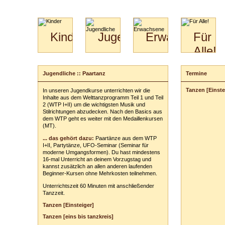
Kinder
Jugendliche
Erwachsene
Für
Alle!
Mini-
Paartanz
Paare
Kids
Specials
Bilder
&
Jugendliche :: Paartanz
Termine
Anmeldung
für
Kiga-
Download
Paare
Kids
Tanzen [Einste
In unseren Jugendkurse unterrichten wir die
Dein Kurs:
Video
Hochzeitstanzkurs
3-
Inhalte aus dem Welttanzprogramm Teil 1 und Teil
Partner
6
2 (WTP I+II) um die wichtigsten Musik und
Stilrichtungen abzudecken. Nach den Basics aus
Catering
Dein Tarif:
dem WTP geht es weiter mit den Medaillenkursen
(MT).
Deine persönl
... das gehört dazu:
Paartänze aus dem WTP
Vor- und Zu
I+II, Partytänze, UFO-Seminar (Seminar für
moderne Umgangsformen). Du hast mindestens
Anschrift:
16-mal Unterricht an deinem Vorzugstag und
kannst zusätzlich an allen anderen laufenden
PLZ
/
Ort:
Beginner-Kursen ohne Mehrkosten teilnehmen.
Unterrichtszeit 60 Minuten mit anschließender
Telefon:
z. B
Tanzzeit.
E-Mail-Adres
Tanzen [Einsteiger]
Tanzen [eins bis tanzkreis]
Dein(e) Tanzpar