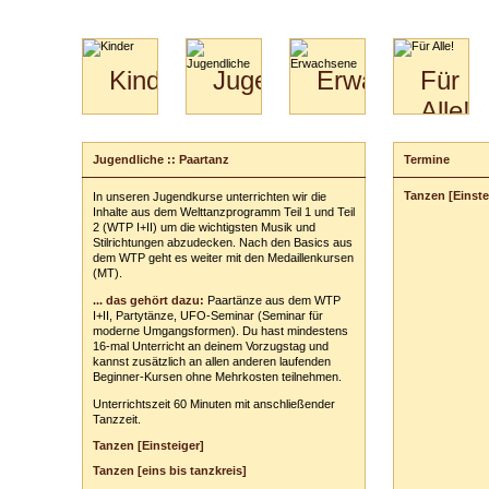
Kinder
Jugendliche
Erwachsene
Für
Alle!
Mini-
Paartanz
Paare
Kids
Specials
Bilder
&
Jugendliche :: Paartanz
Termine
Anmeldung
für
Kiga-
Download
Paare
Kids
Tanzen [Einste
In unseren Jugendkurse unterrichten wir die
Dein Kurs:
Video
Hochzeitstanzkurs
3-
Inhalte aus dem Welttanzprogramm Teil 1 und Teil
Partner
6
2 (WTP I+II) um die wichtigsten Musik und
Stilrichtungen abzudecken. Nach den Basics aus
Catering
Dein Tarif:
dem WTP geht es weiter mit den Medaillenkursen
(MT).
Deine persönl
... das gehört dazu:
Paartänze aus dem WTP
Vor- und Zu
I+II, Partytänze, UFO-Seminar (Seminar für
moderne Umgangsformen). Du hast mindestens
Anschrift:
16-mal Unterricht an deinem Vorzugstag und
kannst zusätzlich an allen anderen laufenden
PLZ
/
Ort:
Beginner-Kursen ohne Mehrkosten teilnehmen.
Unterrichtszeit 60 Minuten mit anschließender
Telefon:
z. B
Tanzzeit.
E-Mail-Adres
Tanzen [Einsteiger]
Tanzen [eins bis tanzkreis]
Dein(e) Tanzpar