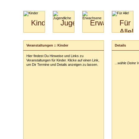
Kinder
Jugendliche
Erwachsene
Für
Alle!
Mini-
Paartanz
Paare
Kids
Specials
Bilder
&
Veranstaltungen :: Kinder
Details
Anmeldung
für
Kiga-
Download
Paare
Kids
Hier findest Du Hinweise und Links zu
Ihre Veranstal
Video
Hochzeitstanzkurs
3-
Veranstaltungen für Kinder. Klicke auf einen Link,
...wähle Deine 
Partner
6
um Dir Termine und Details anzeigen zu lassen.
Catering
Ihre Tickets:
Ihre persönli
Vor- und Zu
Anschrift:
PLZ
/
Ort:
Telefon:
z. B
E-Mail-Adres
ausblenden