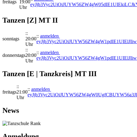
freitags
19:00
eyJjb3Vyc2UiOiJUYW56ZW4gW05dIE1UIEkiLCJkY
Uhr
Tanzen [Z] MT II
::
::
anmelden
sonntags
20:00
eyJjb3Vyc2UiOiJUYW56ZW4gW1pdIE1UIElJI
Uhr
::
::
anmelden
donnerstags
20:00
eyJjb3Vyc2UiOiJUYW56ZW4gW1pdIE1UIElJI
Uhr
Tanzen [E | Tanzkreis] MT III
::
::
anmelden
freitags
21:00
eyJjb3Vyc2UiOiJUYW56ZW4gW0UgfCBUYW56a3Jl
Uhr
News
Anmeldung