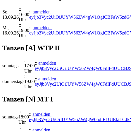
::
So,
::
anmelden
16:00
13.09.26
eyJjb3Vyc2UiOiJUYW56ZW4gW1QgfCBFaW5zdGV
Uhr
::
Mi,
::
anmelden
19:00
16.09.26
eyJjb3Vyc2UiOiJUYW56ZW4gW1QgfCBFaW5zdGV
Uhr
Tanzen [A] WTP II
::
::
anmelden
sonntags
17:00
eyJjb3Vyc2UiOiJUYW56ZW4gW0FdIFdUUCBJS
Uhr
::
::
anmelden
donnerstags
19:00
eyJjb3Vyc2UiOiJUYW56ZW4gW0FdIFdUUCBJS
Uhr
Tanzen [N] MT I
::
::
anmelden
sonntags
18:00
eyJjb3Vyc2UiOiJUYW56ZW4gW05dIE1UIEkiLCJkY
Uhr
::
::
anmelden