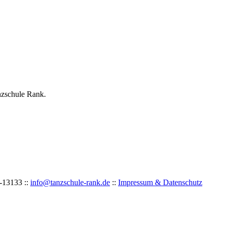
nzschule Rank.
-
1
31
33 ::
info@tanzschule-rank.de
::
Impressum & Datenschutz