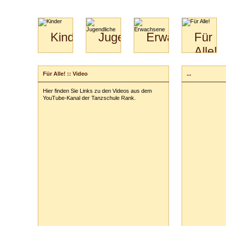
Kinder
Jugendliche
Erwachsene
Für
Alle!
Mini-
Paartanz
Paare
Kids
Specials
Bilder
&
Für Alle! :: Video
...
für
Kiga-
Download
Paare
Kids
Hier finden Sie Links zu den Videos aus dem
Video
Hochzeitstanzkurs
3-
YouTube-Kanal der Tanzschule Rank.
Partner
6
Catering