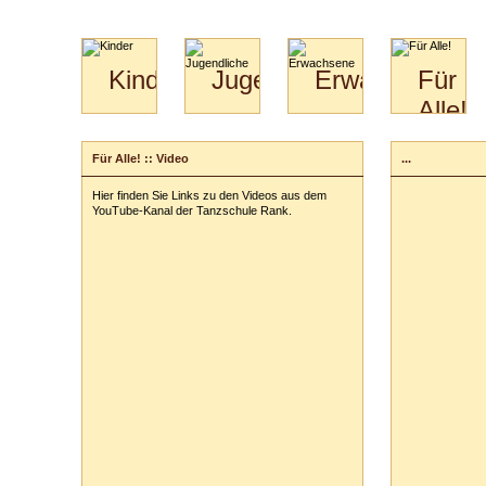
Kinder
Jugendliche
Erwachsene
Für
Alle!
Mini-
Paartanz
Paare
Kids
Specials
Bilder
&
Für Alle! :: Video
...
für
Kiga-
Download
Paare
Kids
Hier finden Sie Links zu den Videos aus dem
Video
Hochzeitstanzkurs
3-
YouTube-Kanal der Tanzschule Rank.
Partner
6
Catering